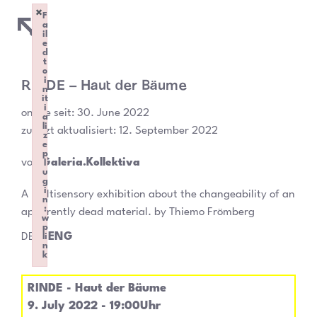
×
F
a
il
e
d
t
o
RINDE – Haut der Bäume
i
n
it
i
online seit:
30. June 2022
a
li
zuletzt aktualisiert: 12. September 2022
z
e
p
von
Galeria.Kollektiva
l
u
g
i
A multisensory exhibition about the changeability of an
n
:
apparently dead material. by Thiemo Frömberg
w
p
DEU
ENG
li
n
k
Failed to initialize plugin: wplink
RINDE - Haut der Bäume
9. July 2022 - 19:00Uhr