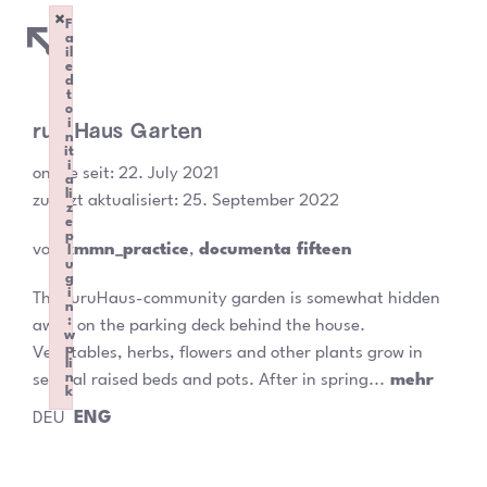
×
F
a
il
e
d
t
o
ruruHaus Garten
i
n
it
i
online seit:
22. July 2021
a
li
zuletzt aktualisiert: 25. September 2022
z
e
p
von
kmmn_practice
,
documenta fifteen
l
u
g
i
The ruruHaus-community garden is somewhat hidden
n
:
away on the parking deck behind the house.
w
p
Vegetables, herbs, flowers and other plants grow in
li
n
several raised beds and pots. After in spring...
mehr
k
Failed to initialize plugin: wplink
DEU
ENG