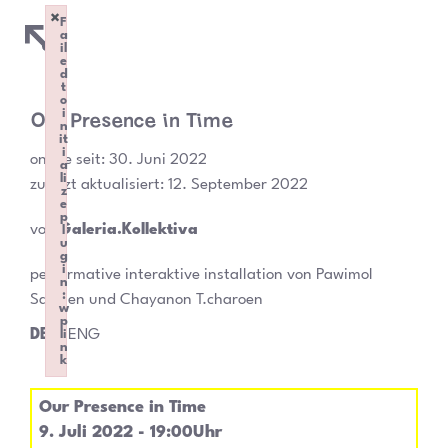
×
F
a
il
e
d
t
o
Our Presence in Time
i
n
it
i
online seit:
30. Juni 2022
a
li
zuletzt aktualisiert: 12. September 2022
z
e
p
von
Galeria.Kollektiva
l
u
g
i
performative interaktive installation von Pawimol
n
:
Samsen und Chayanon T.charoen
w
p
DEU
ENG
li
n
k
Failed to initialize plugin: wplink
Our Presence in Time
9. Juli 2022 - 19:00Uhr