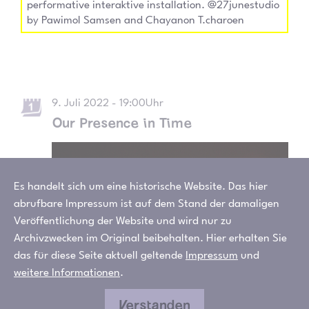
performative interaktive installation. @27junestudio
by Pawimol Samsen and Chayanon T.charoen
9. Juli 2022 - 19:00Uhr
Our Presence in Time
Es handelt sich um eine historische Website. Das hier
abrufbare Impressum ist auf dem Stand der damaligen
Veröffentlichung der Website und wird nur zu
Archivzwecken im Original beibehalten. Hier erhalten Sie
das für diese Seite aktuell geltende
Impressum
und
weitere Informationen
.
performative interaktive installation.
@27junestudio by Pawimol Samsen and
Verstanden