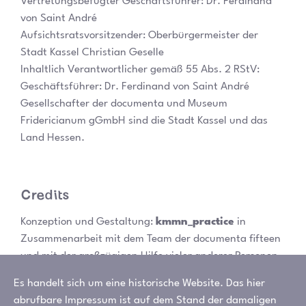
Vertretungsbefugter Geschäftsführer: Dr. Ferdinand
von Saint André
Aufsichtsratsvorsitzender: Oberbürgermeister der
Stadt Kassel Christian Geselle
Inhaltlich Verantwortlicher gemäß 55 Abs. 2 RStV:
Geschäftsführer: Dr. Ferdinand von Saint André
Gesellschafter der documenta und Museum
Fridericianum gGmbH sind die Stadt Kassel und das
Land Hessen.
Credits
Konzeption und Gestaltung:
kmmn_practice
in
Zusammenarbeit mit dem Team der documenta fifteen
und mit der großzügigen Hilfe vieler anderer Personen.
Programmierung:
Webcoon
Es handelt sich um eine historische Website. Das hier
Schriften: Güggeli von
Studio Fabio Biesel
abrufbare Impressum ist auf dem Stand der damaligen