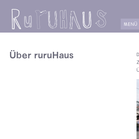
ABCDEFJH
MENÜ
Über ruruHaus
D
Z
Ü