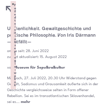
×
F
a
il
e
d
t
o
Undienlichkeit. Gewaltgeschichte und
i
n
it
politische Philosophie. Von Iris Därmann
i
a
—entfällt—
li
z
e
online seit:
28. Juni 2022
p
l
zuletzt aktualisiert: 15. August 2022
u
g
i
n
von
Museum für Sepulkralkultur
:
w
p
Mittwoch, 27. Juli 2022, 20.30 Uhr Widerstand gegen
li
n
Gewalt, Sadismus und Grausamkeit äußerte sich in der
k
Failed to initialize plugin: wplink
Geschichte vergleichsweise selten in Form offener
Rebellion. Sei es im transatlantischen Sklavenhandel,
sei es...
mehr