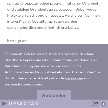
sich als Gruppe zwischen programmatischer Offenheit
und stabilem Grundgefüge zu bewegen. Dabei werden
Projekte erforscht und umgesetzt, welche von "common
interest" sind. Gestaltungsfragen werden
gemeinschaftlich und öffentlich erarbeitet.
beteiligt an:
Alphawebsite ruruHaus
LED-Wand
Es handelt sich um eine historische Website. Das hier
ruruHaus Garten
abrufbare Impressum ist auf dem Stand der damaligen
Plakatsäule
Veröffentlichung der Website und wird nur zu
Archivzwecken im Original beibehalten. Hier erhalten Sie
das für diese Seite aktuell geltende
Impressum
und
Webseite:
kmmn-practice.net
weitere Informationen
.
E-Mail:
hello@kmmn-practice.net
Instagram:
@kmmn_practice
Verstanden
LUMBUNG RADIO -