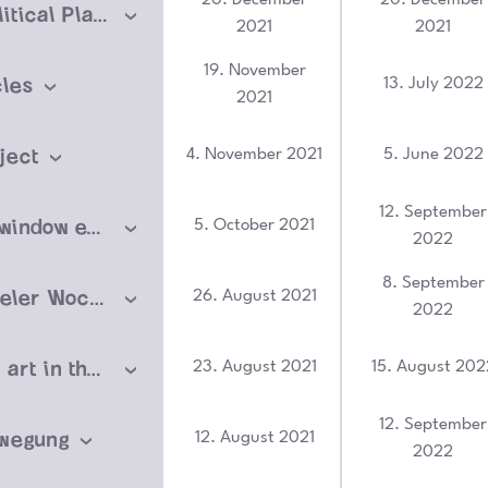
Create a Political Player
2021
2021
19. November
cles
13. July 2022
2021
ject
4. November 2021
5. June 2022
12. September
Fulle Pulle, window exhibition
5. October 2021
2022
8. September
KW 35: Kasseler Woche der Museen
26. August 2021
2022
where is the art in the community of ruruHaus?
23. August 2021
15. August 202
12. September
ewegung
12. August 2021
2022