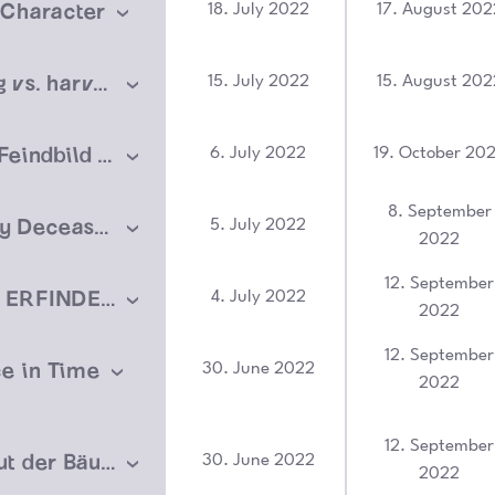
 Character
18. July 2022
17. August 202
documenting vs. harvesting
15. July 2022
15. August 202
Staatliches Feindbild Antifaschismus – eine Podiumsdiskussion zu politischer Justiz
6. July 2022
19. October 20
8. September
Songs for my Deceased
5. July 2022
2022
12. September
BAU KUNST ERFINDEN | BUILDING ART INVENTION
4. July 2022
2022
12. September
e in Time
30. June 2022
2022
12. September
RINDE – Haut der Bäume
30. June 2022
2022