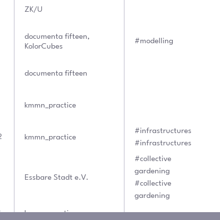
ZK/U
documenta fifteen
,
#modelling
KolorCubes
documenta fifteen
kmmn_practice
#infrastructures
2
kmmn_practice
#infrastructures
#collective
gardening
Essbare Stadt e.V.
#collective
gardening
r
kmmn_practice
,