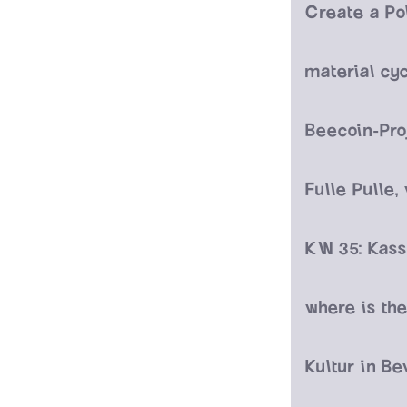
material cy
Beecoin-Pro
Kultur in B