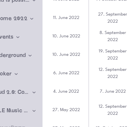
27. Septembe
home 2022
11. June 2022
2022
8. September
vents
10. June 2022
2022
19. September
derground
10. June 2022
2022
12. September
roker
6. June 2022
2022
Five Car Stud 2.0: Coordinated inauthentic behavior
4. June 2022
7. June 2022
12. September
POLYTONALE Music Special 5. September 18 UHR
27. May 2022
2022