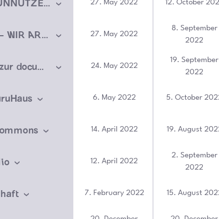
“NUR DAS UNNÜTZE IST VON DAUER” 1. August 18 UHR
27. May 2022
12. October 20
8. September
WOZZECK – WIR ARME LEUT’ 1. Juli 18 UHR
27. May 2022
2022
19. September
Gespräche zur documenta fifteen
24. May 2022
2022
uruHaus
6. May 2022
5. October 202
 Commons
14. April 2022
19. August 202
2. September
io
12. April 2022
2022
haft
7. February 2022
15. August 202
20. December
20. December