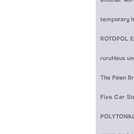
temporary 
ROTOPOL E
ruruHaus un
The Pawn B