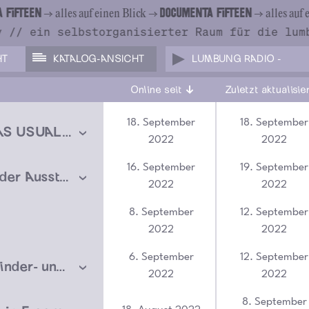
TEEN
DOCUMENTA FIFTEEN
→ alles auf einen Blick →
→ alles auf eine
//
ein selbstorganisierter Raum für die lumbu
HT
KATALOG-ANSICHT
LUMBUNG RADIO -
Online seit
Zuletzt aktualisie
18. September
18. September
BUSINESS AS USUAL – Frauke Rohenkohl
2022
2022
16. September
19. September
Materialien der Ausstellung abzugeben
2022
2022
8. September
12. September
2022
2022
6. September
12. September
storytales Kinder- und Jugendbuchfestival 2022
2022
2022
8. September