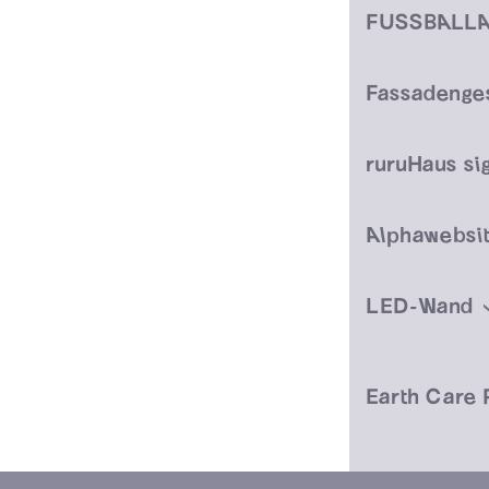
Fassadenges
ruruHaus si
Alphawebsi
LED-Wand
Earth Care 
ruruHaus G