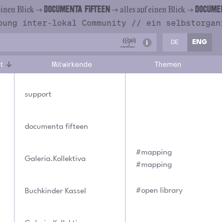
DOCUMENTA FIFTEEN
DOCUMENTA 
n Blick →
→ alles auf einen Blick →
ng inter-lokal Community //
ein selbstorganis
DE
ENG
rt
Mitwirkende
Themen
support
documenta fifteen
#mapping
Galeria.Kollektiva
#mapping
#open library
Buchkinder Kassel