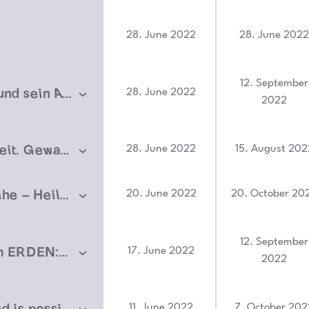
28. June 2022
28. June 202
12. September
Der Körper und sein Alibi
28. June 2022
2022
Undienlichkeit. Gewaltgeschichte und politische Philosophie. Von Iris Därmann —entfällt—
28. June 2022
15. August 202
Workshopreihe – Heilsames Intuitives Malen
20. June 2022
20. October 20
12. September
Aktionsraum ERDEN:LEBEN – Dionysos Dialoge
17. June 2022
2022
another world is possible – exhibition
11. June 2022
7. October 202