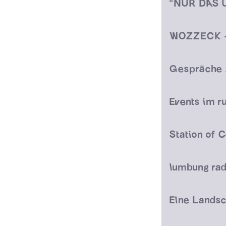
Events im r
Station of
lumbung rad
Eine Landsc