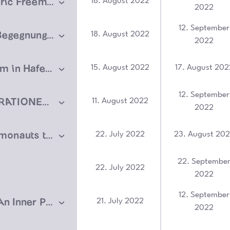
ANSO – Pauric Freeman
18. August 2022
2022
12. September
Archiv der Begegnungen // Archive of Encounters
18. August 2022
2022
student-forum in Hafen 76
15. August 2022
17. August 202
12. September
DREI GENERATIONEN AUSSTELLUNG
11. August 2022
2022
Biking Commonauts travel the Rhizome
22. July 2022
23. August 20
22. Septembe
22. July 2022
2022
12. September
Exhibition „An Inner Place“ – Jan-Hendrik Pelz
21. July 2022
2022