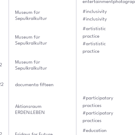
entertainmentphotogra
#inclusivity
Museum für
2
Sepulkralkultur
#inclusivity
#artististic
practice
Museum für
Sepulkralkultur
#artististic
practice
Museum für
2
Sepulkralkultur
22
documenta fifteen
#participatory
practices
Aktionsraum
ERDEN:LEBEN
#participatory
practices
#education
2
Fridays for Future